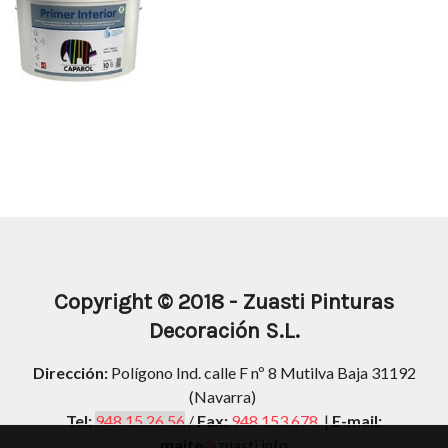
Copyright
© 2018 -
Zuasti Pinturas
Decoración S.L.
Dirección:
Polígono Ind. calle F nº 8 Mutilva Baja 31192
(Navarra)
Tel:
948 15 26 56
/
Fax:
948 153 678
|
E-mail:
maite
@
zuasti.info