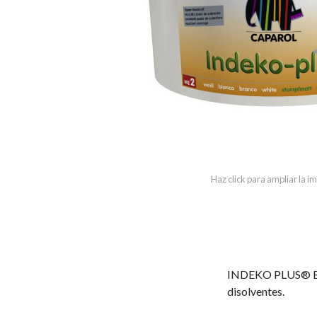
Haz click para ampliar la 
INDEKO PLUS® E.L.F
disolventes.