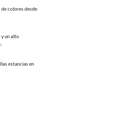
 de colores desde
 y un alto
.
las estancias en