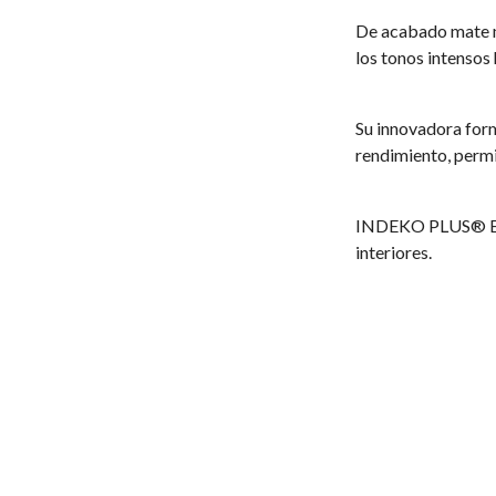
De acabado mate m
los tonos intensos 
Su innovadora form
rendimiento, permi
INDEKO PLUS® E.L.F
interiores.