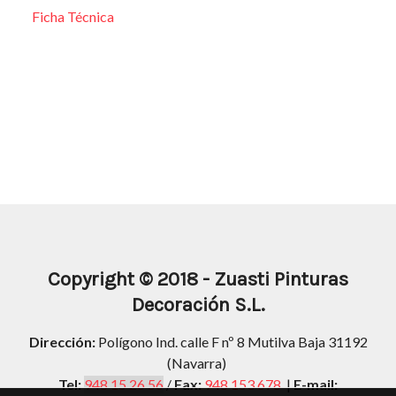
Ficha Técnica
Copyright
© 2018 -
Zuasti Pinturas
Decoración S.L.
Dirección:
Polígono Ind. calle F nº 8 Mutilva Baja 31192
(Navarra)
Tel:
948 15 26 56
/
Fax:
948 153 678
|
E-mail: