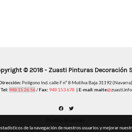
pyright
© 2018 -
Zuasti Pinturas Decoración S
Dirección:
Polígono Ind. calle F nº 8 Mutilva Baja 31192 (Navarra
Tel:
948 15 26 56
/
Fax:
948 153 678
|
E-mail: maite
@
zuasti.info
Política de cookies
stadísticos de la navegación de nuestros usuarios y mejorar nuestr