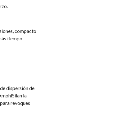
rzo.
nsiones, compacto
más tiempo.
 de dispersión de
 AmphiSilan la
 para revoques