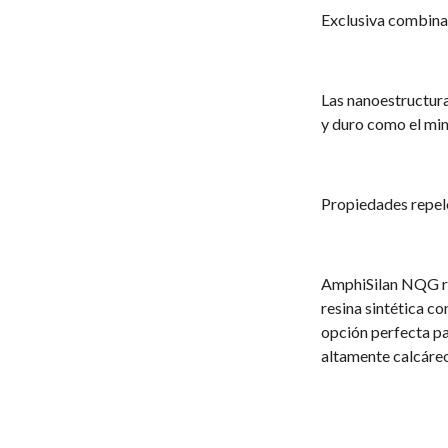
Exclusiva combinac
Las nanoestructura
y duro como el min
Propiedades repele
AmphiSilan NQG reú
resina sintética co
opción perfecta p
altamente calcáreo