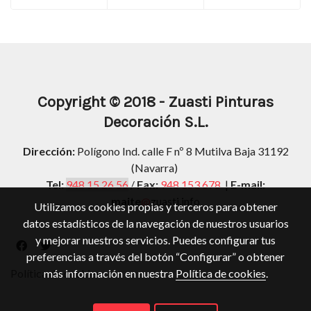
Copyright
© 2018 -
Zuasti Pinturas
Decoración S.L.
Dirección:
Polígono Ind. calle F nº 8 Mutilva Baja 31192
(Navarra)
Tel:
948 15 26 56
/
Fax:
948 153 678
|
E-mail:
maite
@
zuasti.info
Utilizamos cookies propias y terceros para obtener
datos estadísticos de la navegación de nuestros usuarios
y mejorar nuestros servicios. Puedes configurar tus
preferencias a través del botón “Configurar” o obtener
más información en nuestra
Política de cookies
.
Política de cookies