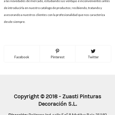
a las novedades de mercado, estudiando sus ventajas e inconvenientes antes
de introducirla en nuestro catálogo de productos; recibiendo, tratando y
asesorando a nuestros clientes con la profesionalidad que nos caracteriza
desde siempre.
Facebook
Pinterest
Twitter
Copyright
© 2018 -
Zuasti Pinturas
Decoración S.L.
Dirección:
Polígono Ind. calle F nº 8 Mutilva Baja 31192