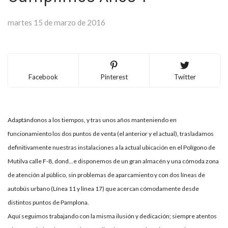
martes 15 de marzo de 2016
Facebook
Pinterest
Twitter
Adaptándonos a los tiempos, y tras unos años manteniendo en
funcionamiento los dos puntos de venta (el anterior y el actual), trasladamos
definitivamente nuestras instalaciones a la actual ubicación en el Polígono de
Mutilva calle F-8, dond
...
e disponemos de un gran almacén y una cómoda zona
de atención al público, sin problemas de aparcamiento y con dos líneas de
autobús urbano (Línea 11 y línea 17) que acercan cómodamente desde
distintos puntos de Pamplona.
Aquí seguimos trabajando con la misma ilusión y dedicación; siempre atentos